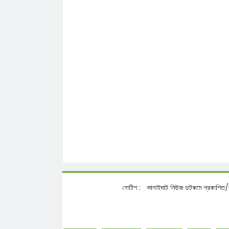
নোটিশ :
কানাইঘাট নিউজ ডটকমে প্রকাশিত/প্রচারিত সং