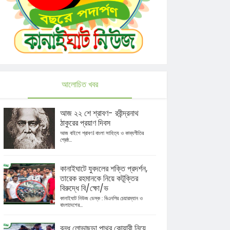
আলোচিত খবর
আজ ২২ শে শ্রাবণ- রবীন্দ্রনাথ
ঠাকুরের প্রয়াণ দিবস
আজ বাইশে শ্রাবণ। বাংলা সাহিত্য ও কাব্যগীতির
শ্রেষ্ঠ...
কানাইঘাটে যুবদলের শক্তি প্রদর্শন,
তারেক রহমানকে নিয়ে কটূক্তির
বিরুদ্ধে বি/ক্ষো/ভ
কানাইঘাট নিউজ ডেস্ক : বিএনপির চেয়ারম্যান ও
বাংলাদেশের...
বন্ধ লোভাছড়া পাথর কোয়ারী নিয়ে