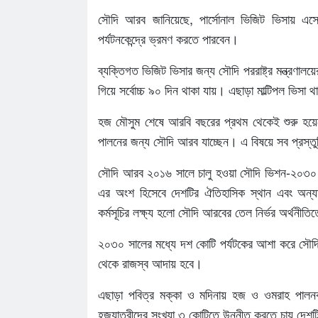
সৌদি আরব জানিয়েছে, পার্সোনাল ভিজিট ভিসায় এসে 
পর্যটনকেন্দ্রে ভ্রমণ করতে পারবেন।
ব্যক্তিগত ভিজিট ভিসার জন্য সৌদি পররাষ্ট্র মন্ত্রণাল
গিয়ে সর্বোচ্চ ৯০ দিন থাকা যায়। এছাড়া মাল্টিপল ভিসা 
হজ মৌসুম শেষে আরবি বছরের প্রথম থেকেই শুরু হয়েছ
পালনের জন্য সৌদি আরব যাচ্ছেন। এ বিষয়ে সব প্রস্তুতি
সৌদি আরব ২০১৬ সালে চালু হওয়া সৌদি ভিশন-২০৩০ ক
এর অংশ হিসেবে দেশটির ঐতিহাসিক স্থান এবং অন্যান
কর্মসূচির লক্ষ্য হলো সৌদি আরবের তেল নির্ভর অর্থনীতি
২০৩০ সালের মধ্যে দশ কোটি পর্যটকের আশা করে সৌদি
থেকে রাজস্ব আদায় হবে।
এছাড়া পবিত্র মক্কা ও মদিনায় হজ ও ওমরাহ পালনকা
হজযাত্রীদের সংখ্যা ৩ কোটিতে উন্নীত করতে চায় দেশ