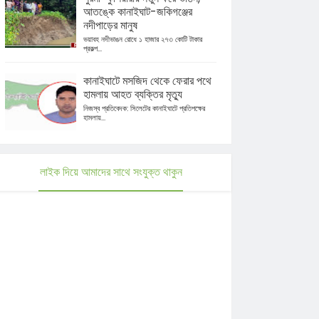
আতঙ্কে কানাইঘাট-জকিগঞ্জের
নদীপাড়ের মানুষ
ভয়াবহ নদীভাঙন রোধে ১ হাজার ২৭৩ কোটি টাকার
প্রকল্প...
কানাইঘাটে মসজিদ থেকে ফেরার পথে
হামলায় আহত ব্যক্তির মৃত্যু
নিজস্ব প্রতিবেদক: সিলেটের কানাইঘাটে প্রতিপক্ষের
হামলায়...
লাইক দিয়ে আমাদের সাথে সংযুক্ত থাকুন