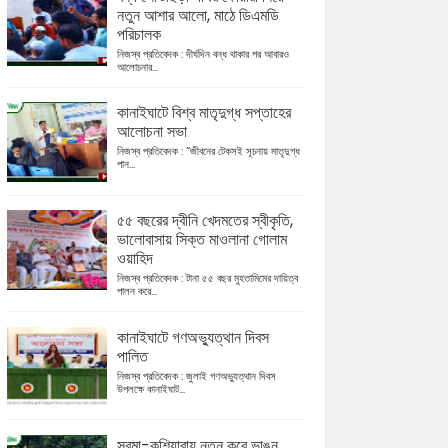
নতুন আশার আলো, মাঠে ডিএমডি
পরিচালক
নিজস্ব প্রতিবেদক : দীর্ঘদিন বন্ধ থাকার পর আবারও
আলোচনার...
কানাইঘাটে বিশ্ব মাতৃদুগ্ধ সপ্তাহের
আলোচনা সভা
নিজস্ব প্রতিবেদক : “জীবনের টেকসই সূচনায় মাতৃদুগ্ধ
পান...
৫৫ বছরের দ্বীনি খেদমতের স্বীকৃতি,
ভালোবাসায় সিক্ত মাওলানা গোলাম
ওয়াহিদ
নিজস্ব প্রতিবেদক : টানা ৫৫ বছর মুহতামিমের দায়িত্ব
পালন করে...
কানাইঘাটে গণঅভ্যুত্থান দিবস
পালিত
নিজস্ব প্রতিবেদক : জুলাই গণঅভ্যুত্থান দিবস
উপলক্ষে কানাইঘাট...
সুরমা-কুশিয়ারায় নতুন করে ভাঙন,