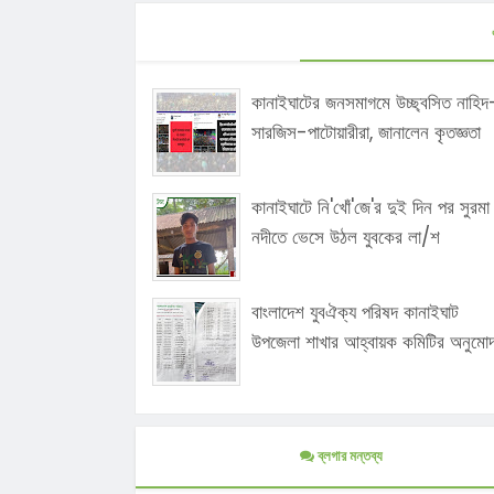
কানাইঘাটের জনসমাগমে উচ্ছ্বসিত নাহিদ
সারজিস-পাটোয়ারীরা, জানালেন কৃতজ্ঞতা
কানাইঘাটে নি'খোঁ'জে'র দুই দিন পর সুরমা
নদীতে ভেসে উঠল যুবকের লা/শ
বাংলাদেশ যুবঐক্য পরিষদ কানাইঘাট
উপজেলা শাখার আহ্বায়ক কমিটির অনুমো
ব্লগার মন্তব্য