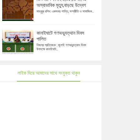
অস্বাভাবিক মৃত্যু,বাড়ছে উদ্বেগ
মাহবুবুর রশিদ: একসময় শান্তি, সম্প্রীতি ও সামাজিক...
কানাইঘাটে গণঅভ্যুত্থান দিবস
পালিত
নিজস্ব প্রতিবেদক : জুলাই গণঅভ্যুত্থান দিবস
উপলক্ষে কানাইঘাট...
লাইক দিয়ে আমাদের সাথে সংযুক্ত থাকুন