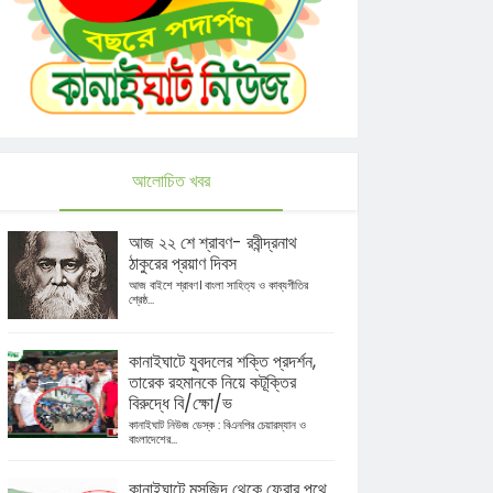
আলোচিত খবর
আজ ২২ শে শ্রাবণ- রবীন্দ্রনাথ
ঠাকুরের প্রয়াণ দিবস
আজ বাইশে শ্রাবণ। বাংলা সাহিত্য ও কাব্যগীতির
শ্রেষ্ঠ...
কানাইঘাটে যুবদলের শক্তি প্রদর্শন,
তারেক রহমানকে নিয়ে কটূক্তির
বিরুদ্ধে বি/ক্ষো/ভ
কানাইঘাট নিউজ ডেস্ক : বিএনপির চেয়ারম্যান ও
বাংলাদেশের...
কানাইঘাটে মসজিদ থেকে ফেরার পথে