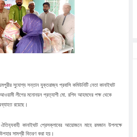
লগেটসহ
্রা, আসছেন
 এসএমসি
াহক সমাবেশ,
িক
ের আঁধারে
পুরীর সুযোগ্য সন্তান যুক্তরাজ্য প্রবাসি কমিউনিটি নেতা কানাইঘাট
আওয়ামী লীগের মনোনয়ন প্রত্যাশী মো. রশিদ আহমদের পক্ষ থেকে
 অব্যাহত রয়েছে।
ঐতিহ্যবাহী কানাইঘাট প্রেসক্লাবের আয়োজনে মাহে রমজান উপলক্ষে
-উপহার সামগ্রী বিতরণ করা হয়।