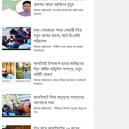
হামলায় আহত ব্যক্তির মৃত্যু
নিজস্ব প্রতিবেদক: সিলেটের কানাইঘাটে প্রতিপক্ষের
হামলায়...
বন্ধ লোভাছড়া পাথর কোয়ারী নিয়ে
নতুন আশার আলো, মাঠে ডিএমডি
পরিচালক
নিজস্ব প্রতিবেদক : দীর্ঘদিন বন্ধ থাকার পর আবারও
আলোচনার...
কানাইঘাট উপজেলা ছাত্র জমিয়তের
দ্বি-বার্ষিক কাউন্সিল সম্পন্ন, নতুন
কমিটি ঘোষণা
নিজস্ব প্রতিবেদক: ছাত্র জমিয়ত বাংলাদেশ কানাইঘাট
উপজেলা...
কানাইঘাটে বিশ্ব মাতৃদুগ্ধ সপ্তাহের
আলোচনা সভা
নিজস্ব প্রতিবেদক : “জীবনের টেকসই সূচনায় মাতৃদুগ্ধ
পান...
তিন মাসে কানাইঘাটের ১৬ জনের