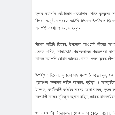
ক্লাব সভাপতি রোটারিয়ান শাহজাহান সেলিম বুলবুলের সভ
বিতরণ অনুষ্ঠানে প্রধান অতিথি হিসেবে উপস্থিত ছিলেন
সভাপতি সাংবাদিক এম.এ হান্নান।
বিশেষ অতিথি ছিলেন, উপজেলা আওয়ামী লীগের সাংগঠন
হেকিম শামীম, কানাইঘাট প্রেসক্লাবের প্রতিষ্ঠাতা স
সাবেক সভাপতি রোমান আহমদ নোমান, জেলা কৃষক লীগ
উপস্থিত ছিলেন, ক্লাবের সহ সভাপতি আব্দুন নুর, সহ স
প্রকাশনা সম্পাদক শাহিন আহমদ, ক্রীড়া ও সাংস্কৃতি
ইসলাম, কার্যনির্বাহী কমিটির সদস্য আলা উদ্দিন, সুজ
সহযোগী সদস্য মুফিজুর রহমান নাহিদ, দৈনিক মানবজমিনে
খাদ্য সামগ্রী বিতরণকালে প্রেসক্লাব নেতৃবৃন্দ বলেন,