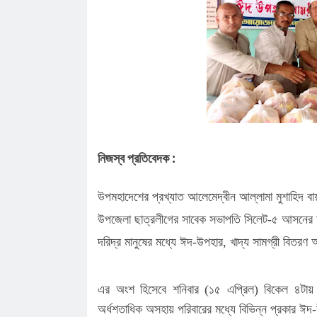
চাইলেন সবার সহযোগিতা
লোভাছড়ার জব্দকৃত পাথর পা'চা'র'কালে ভ
গ্রে'ফ'তার ২
রাত পোহালেই কানাইঘাটে এনসিপির পদযাত
কেন্দ্রীয় নেতারা
ধনমাইরমাটি সরকারি প্রাথমিক বিদ্যালয়ের
সভাপতি ফের হাফিজ আহমদ সুজন
কানাইঘাটে ইসলামী ব্যাংকের রেমিট্যান্স গ্র
বৈধপথে অর্থ পাঠানোর আহ্বান
তিন মাসে কানাইঘাটের ১৬ জনের অস্বাভাব
মৃত্যু,বাড়ছে উদ্বেগ
লোভাছড়ার জব্দকৃত পাথর চুরির হিড়িক, রাত
নিজস্ব প্রতিবেদক :
আটগ্রামে পাচার
উপমহাদেশের প্রখ্যাত আলেমেদ্বীন আল্লামা মুশাহিদ বায়ম
উপজেলা ছাত্রলীগের সাবেক সভাপতি সিলেট-৫ আসনের 
দরিদ্র মানুষের মধ্যে ঈদ-উপহার, খাদ্য সামগ্রী বিতরণ
এর অংশ হিসেবে শনিবার (১৫ এপ্রিল) বিকেল ৪টায় 
অর্ধশতাধিক অসহায় পরিবারের মধ্যে বিভিন্ন প্রকার ঈদ