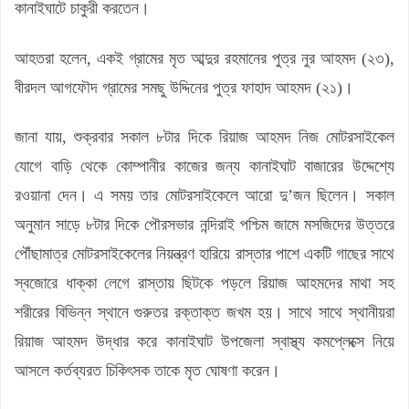
কানাইঘাটে চাকুরী করতেন।
আহতরা হলেন, একই গ্রামের মৃত আব্দুর রহমানের পুত্র নুর আহমদ (২৩),
বীরদল আগফৌদ গ্রামের সমছু উদ্দিনের পুত্র ফাহাদ আহমদ (২১)।
জানা যায়, শুক্রবার সকাল ৮টার দিকে রিয়াজ আহমদ নিজ মোটরসাইকেল
যোগে বাড়ি থেকে কোম্পানীর কাজের জন্য কানাইঘাট বাজারের উদ্দেশ্যে
রওয়ানা দেন। এ সময় তার মোটরসাইকেলে আরো দু’জন ছিলেন। সকাল
অনুমান সাড়ে ৮টার দিকে পৌরসভার নন্দিরাই পশ্চিম জামে মসজিদের উত্তরে
পৌঁছামাত্র মোটরসাইকেলের নিয়ন্ত্রণ হারিয়ে রাস্তার পাশে একটি গাছের সাথে
স্বজোরে ধাক্কা লেগে রাস্তায় ছিটকে পড়লে রিয়াজ আহমদের মাথা সহ
শরীরের বিভিন্ন স্থানে গুরুতর রক্তাক্ত জখম হয়। সাথে সাথে স্থানীয়রা
রিয়াজ আহমদ উদ্ধার করে কানাইঘাট উপজেলা স্বাস্থ্য কমপ্লেক্সে নিয়ে
আসলে কর্তব্যরত চিকিৎসক তাকে মৃত ঘোষণা করেন।