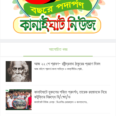
আলোচিত খবর
আজ ২২ শে শ্রাবণ- রবীন্দ্রনাথ ঠাকুরের প্রয়াণ দিবস
আজ বাইশে শ্রাবণ। বাংলা সাহিত্য ও কাব্যগীতির শ্রেষ্ঠ...
কানাইঘাটে যুবদলের শক্তি প্রদর্শন, তারেক রহমানকে নিয়ে
কটূক্তির বিরুদ্ধে বি/ক্ষো/ভ
কানাইঘাট নিউজ ডেস্ক : বিএনপির চেয়ারম্যান ও বাংলাদেশের...