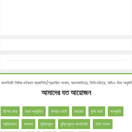
টিশ :
কানাইঘাট নিউজ ডটকমে প্রকাশিত/প্রচারিত সংবাদ, আলোকচিত্র, ভিডিওচিত্র, অডিও বিনা 
আমাদের যত আয়োজন
বিশেষ খবর
তথ্য প্রযুক্তি
অপরাধ বার্তা
মতামত
কৃষি বার্তা
সংস্কৃতি
প্রতিবেদন
সাফল্য
মুক্তিযুদ্ধ
মুক্তিযুদ্ধে কানাইঘাট
ফটো সংবাদ