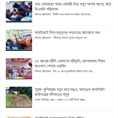
বন্ধ লোভাছড়া পাথর কোয়ারী নিয়ে নতুন আশার আলো, মাঠে
ডিএমডি পরিচালক
নিজস্ব প্রতিবেদক : দীর্ঘদিন বন্ধ থাকার পর আবারও আলোচনার...
কানাইঘাটে বিশ্ব মাতৃদুগ্ধ সপ্তাহের আলোচনা সভা
নিজস্ব প্রতিবেদক : “জীবনের টেকসই সূচনায় মাতৃদুগ্ধ পান...
৫৫ বছরের দ্বীনি খেদমতের স্বীকৃতি, ভালোবাসায় সিক্ত
মাওলানা গোলাম ওয়াহিদ
নিজস্ব প্রতিবেদক : টানা ৫৫ বছর মুহতামিমের দায়িত্ব পালন করে...
সুরমা-কুশিয়ারায় নতুন করে ভাঙন, আতঙ্কে কানাইঘাট-
জকিগঞ্জের নদীপাড়ের মানুষ
ভয়াবহ নদীভাঙন রোধে ১ হাজার ২৭৩ কোটি টাকার প্রকল্প...