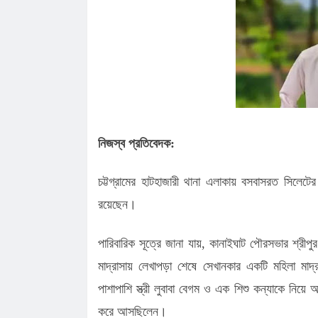
পাটোয়ারীরা, জানালেন কৃতজ্ঞতা
কানাইঘাটে শান্তিপূর্ণভাবে সম্পন্ন এনসিপ
কানাইঘাটে এনসিপির মঞ্চ প্রস্তুত, ক'ড়া
নি'রা'প'ত্তা'য় পদযাত্রা আজ
কানাইঘাটের নতুন ইউএনও’র যোগদান, দায়ি
চাইলেন সবার সহযোগিতা
লোভাছড়ার জব্দকৃত পাথর পা'চা'র'কালে ভ
গ্রে'ফ'তার ২
রাত পোহালেই কানাইঘাটে এনসিপির পদযাত
কেন্দ্রীয় নেতারা
ধনমাইরমাটি সরকারি প্রাথমিক বিদ্যালয়ের
নিজস্ব প্রতিবেদক:
সভাপতি ফের হাফিজ আহমদ সুজন
কানাইঘাটে ইসলামী ব্যাংকের রেমিট্যান্স গ্র
চট্টগ্রামের হাটহাজারী থানা এলাকায় বসবাসরত সিলেটে
বৈধপথে অর্থ পাঠানোর আহ্বান
রয়েছেন।
পারিবারিক সূত্রে জানা যায়, কানাইঘাট পৌরসভার শ্রীপু
মাদ্রাসায় লেখাপড়া শেষে সেখানকার একটি মহিলা মাদ
পাশাপাশি স্ত্রী লুবাবা বেগম ও এক শিশু কন্যাকে নিয়ে আ
করে আসছিলেন।