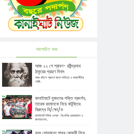
আলোচিত খবর
আজ ২২ শে শ্রাবণ- রবীন্দ্রনাথ
ঠাকুরের প্রয়াণ দিবস
আজ বাইশে শ্রাবণ। বাংলা সাহিত্য ও কাব্যগীতির
শ্রেষ্ঠ...
কানাইঘাটে যুবদলের শক্তি প্রদর্শন,
তারেক রহমানকে নিয়ে কটূক্তির
বিরুদ্ধে বি/ক্ষো/ভ
কানাইঘাট নিউজ ডেস্ক : বিএনপির চেয়ারম্যান ও
বাংলাদেশের...
বন্ধ লোভাছড়া পাথর কোয়ারী নিয়ে