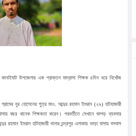
ির পথসভা
ত্ব পালনে
লগেটসহ
্রা, আসছেন
 এসএমসি
াহক সমাবেশ,
র কানাইঘাট উপজেলার এক প্রাক্তন মাদ্রাসা শিক্ষক ৪দিন ধরে নিখোঁজ
র গ্রামের নুর হোসেনের পুত্র মাও. আব্দুর রহমান ইমরান (২৯) হাটহাজারী
্রাসায় বছর খানেক শিক্ষকতা করেন। পরবর্তীতে সেখানে কাপড় ব্যবসার
ব্দুর রহমান ইমরান হাটহাজারী থানার চন্দ্রপুর এলাকায় ভাড়া বাসায় বসবাস