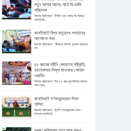
নতুন আশার আলো, মাঠে ডিএমডি
পরিচালক
নিজস্ব প্রতিবেদক : দীর্ঘদিন বন্ধ থাকার পর আবারও
আলোচনার...
কানাইঘাটে বিশ্ব মাতৃদুগ্ধ সপ্তাহের
আলোচনা সভা
নিজস্ব প্রতিবেদক : “জীবনের টেকসই সূচনায় মাতৃদুগ্ধ
পান...
৫৫ বছরের দ্বীনি খেদমতের স্বীকৃতি,
ভালোবাসায় সিক্ত মাওলানা গোলাম
ওয়াহিদ
নিজস্ব প্রতিবেদক : টানা ৫৫ বছর মুহতামিমের দায়িত্ব
পালন করে...
কানাইঘাটে গণঅভ্যুত্থান দিবস
পালিত
নিজস্ব প্রতিবেদক : জুলাই গণঅভ্যুত্থান দিবস
উপলক্ষে কানাইঘাট...
সুরমা-কুশিয়ারায় নতুন করে ভাঙন,