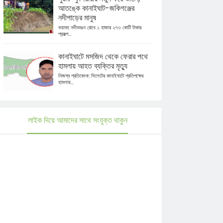
আতঙ্কে কানাইঘাট-জকিগঞ্জের
নদীপাড়ের মানুষ
ভয়াবহ নদীভাঙন রোধে ১ হাজার ২৭৩ কোটি টাকার
প্রকল্প...
কানাইঘাটে মসজিদ থেকে ফেরার পথে
হামলায় আহত ব্যক্তির মৃত্যু
নিজস্ব প্রতিবেদক: সিলেটের কানাইঘাটে প্রতিপক্ষের
হামলায়...
লাইক দিয়ে আমাদের সাথে সংযুক্ত থাকুন