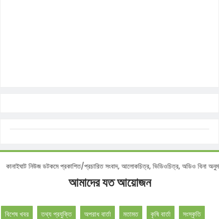
টিশ :
কানাইঘাট নিউজ ডটকমে প্রকাশিত/প্রচারিত সংবাদ, আলোকচিত্র, ভিডিওচিত্র, অডিও বিনা 
আমাদের যত আয়োজন
বিশেষ খবর
তথ্য প্রযুক্তি
অপরাধ বার্তা
মতামত
কৃষি বার্তা
সংস্কৃতি