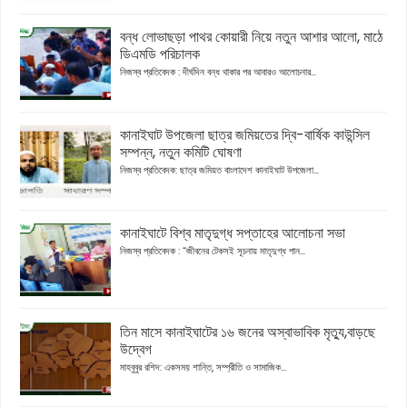
বন্ধ লোভাছড়া পাথর কোয়ারী নিয়ে নতুন আশার আলো, মাঠে
ডিএমডি পরিচালক
নিজস্ব প্রতিবেদক : দীর্ঘদিন বন্ধ থাকার পর আবারও আলোচনার...
কানাইঘাট উপজেলা ছাত্র জমিয়তের দ্বি-বার্ষিক কাউন্সিল
সম্পন্ন, নতুন কমিটি ঘোষণা
নিজস্ব প্রতিবেদক: ছাত্র জমিয়ত বাংলাদেশ কানাইঘাট উপজেলা...
কানাইঘাটে বিশ্ব মাতৃদুগ্ধ সপ্তাহের আলোচনা সভা
নিজস্ব প্রতিবেদক : “জীবনের টেকসই সূচনায় মাতৃদুগ্ধ পান...
তিন মাসে কানাইঘাটের ১৬ জনের অস্বাভাবিক মৃত্যু,বাড়ছে
উদ্বেগ
মাহবুবুর রশিদ: একসময় শান্তি, সম্প্রীতি ও সামাজিক...