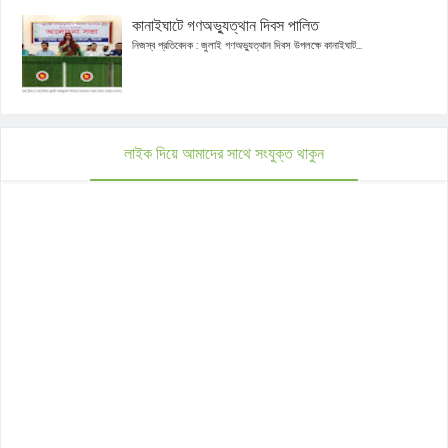
কানাইঘাটে গণঅভ্যুত্থান দিবস পালিত
নিজস্ব প্রতিবেদক : জুলাই গণঅভ্যুত্থান দিবস উপলক্ষে কানাইঘাট...
লাইক দিয়ে আমাদের সাথে সংযুক্ত থাকুন