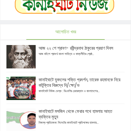
আলোচিত খবর
আজ ২২ শে শ্রাবণ- রবীন্দ্রনাথ ঠাকুরের প্রয়াণ দিবস
আজ বাইশে শ্রাবণ। বাংলা সাহিত্য ও কাব্যগীতির শ্রেষ্ঠ...
কানাইঘাটে যুবদলের শক্তি প্রদর্শন, তারেক রহমানকে নিয়ে
কটূক্তির বিরুদ্ধে বি/ক্ষো/ভ
কানাইঘাট নিউজ ডেস্ক : বিএনপির চেয়ারম্যান ও বাংলাদেশের...
কানাইঘাটে মসজিদ থেকে ফেরার পথে হামলায় আহত
ব্যক্তির মৃত্যু
নিজস্ব প্রতিবেদক: সিলেটের কানাইঘাটে প্রতিপক্ষের হামলায়...