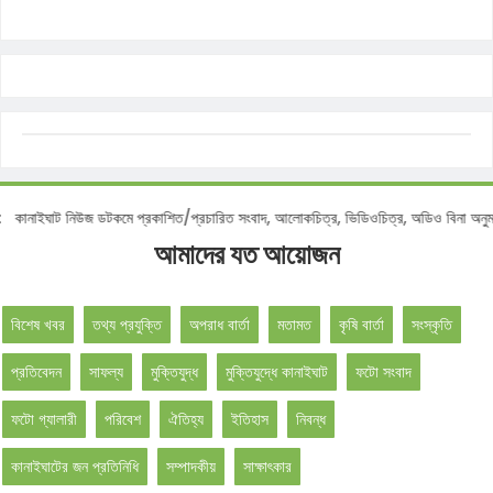
োটিশ :
কানাইঘাট নিউজ ডটকমে প্রকাশিত/প্রচারিত সংবাদ, আলোকচিত্র, ভিডিওচিত্র, অডিও বিনা
আমাদের যত আয়োজন
বিশেষ খবর
তথ্য প্রযুক্তি
অপরাধ বার্তা
মতামত
কৃষি বার্তা
সংস্কৃতি
প্রতিবেদন
সাফল্য
মুক্তিযুদ্ধ
মুক্তিযুদ্ধে কানাইঘাট
ফটো সংবাদ
ফটো গ্যালারী
পরিবেশ
ঐতিহ্য
ইতিহাস
নিবন্ধ
কানাইঘাটের জন প্রতিনিধি
সম্পাদকীয়
সাক্ষাৎকার