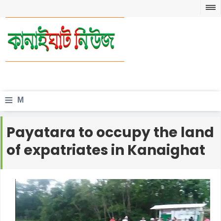
≡
M
e
Payatara to occupy the land
n
of expatriates in Kanaighat
u