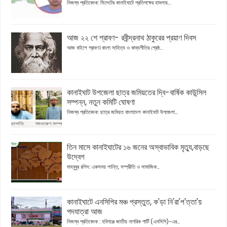
নিজস্ব প্রতিবেদক: সিলেটের কানাইঘাটে প্রতিপক্ষের হামলায়...
আজ ২২ শে শ্রাবণ- রবীন্দ্রনাথ ঠাকুরের প্রয়াণ দিবস
আজ বাইশে শ্রাবণ। বাংলা সাহিত্য ও কাব্যগীতির শ্রেষ্ঠ...
কানাইঘাট উপজেলা ছাত্র জমিয়তের দ্বি-বার্ষিক কাউন্সিল
সম্পন্ন, নতুন কমিটি ঘোষণা
নিজস্ব প্রতিবেদক: ছাত্র জমিয়ত বাংলাদেশ কানাইঘাট উপজেলা...
তিন মাসে কানাইঘাটের ১৬ জনের অস্বাভাবিক মৃত্যু,বাড়ছে
উদ্বেগ
মাহবুবুর রশিদ: একসময় শান্তি, সম্প্রীতি ও সামাজিক...
কানাইঘাটে এনসিপির মঞ্চ প্রস্তুত, ক'ড়া নি'রা'প'ত্তা'য়
পদযাত্রা আজ
নিজস্ব প্রতিবেদক : হবিগঞ্জে জাতীয় নাগরিক পার্টি (এনসিপি)-এর...