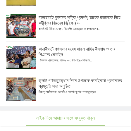
কানাইঘাটে যুবদলের শক্তি প্রদর্শন, তারেক রহমানকে নিয়ে
কটূক্তির বিরুদ্ধে বি/ক্ষো/ভ
কানাইঘাট নিউজ ডেস্ক : বিএনপির চেয়ারম্যান ও বাংলাদেশের...
কানাইঘাটে পথসভার মধ্যে হারাল নাহিদ ইসলাম ও তার
পিএসের মোবাইল
নিজস্ব প্রতিবেদক: হবিগঞ্জ ও গোলাপগঞ্জে এনসিপির...
জুলাই গণঅভ্যুত্থান দিবস উপলক্ষে কানাইঘাটে প্রশাসনের
প্রস্তুতি সভা অনুষ্ঠিত
নিজস্ব প্রতিবেদক: আগামী ৫ আগস্ট জুলাই গণঅভ্যুত্থান...
লাইক দিয়ে আমাদের সাথে সংযুক্ত থাকুন