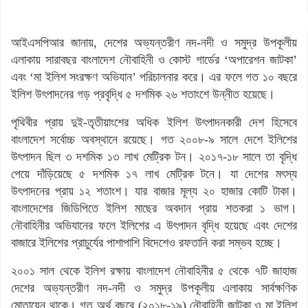
আইএসপিআর জানায়, দেশের অভ্যন্তরীণ নদ-নদী ও সমুদ্র উপকূলীয়
এলাকায় সারাবছর বাংলাদেশ নৌবাহিনী ও কোস্ট গার্ডের ‘অপারেশন জাটকা’
এবং ‘মা ইলিশ সংরক্ষণ অভিযান’ পরিচালনার করে। এর ফলে গত ১০ বছরে
ইলিশ উৎপাদনের গড় প্রবৃদ্ধি ৫ দশমিক ২৬ শতাংশে উন্নীত হয়েছে।
পৃথিবীর প্রায় দুই-তৃতীয়াংশের অধিক ইলিশ উৎপাদনকারী দেশ হিসেবে
বাংলাদেশ সর্বোচ্চ অবস্থানে রয়েছে। গত ২০০৮-৯ সালে দেশে ইলিশের
উৎপাদন ছিল ৩ দশমিক ১৩ লাখ মেট্রিক টন। ২০১৭-১৮ সালে তা বৃদ্ধি
পেয়ে দাঁড়িয়েছে ৫ দশমিক ১৭ লাখ মেট্রিক টনে। যা দেশের মৎস্য
উৎপাদনের প্রায় ১২ শতাংশ। যার বাজার মূল্য ২০ হাজার কোটি টাকা।
বাংলাদেশের জিডিপিতে ইলিশ মাছের অবদান প্রায় শতকরা ১ ভাগ।
নৌবাহিনীর অভিযানের ফলে ইলিশের এ উৎপাদন বৃদ্ধি হয়েছে এবং দেশের
বাজারে ইলিশের প্রাচুর্যের পাশাপাশি বিদেশেও রফতানি করা সম্ভব হচ্ছে।
২০০১ সাল থেকে ইলিশ রক্ষায় বাংলাদেশ নৌবাহিনীর ৫ থেকে ৭টি জাহাজ
দেশের অভ্যন্তরীণ নদ-নদী ও সমুদ্র উপকূলীয় এলাকায় সার্বক্ষণিক
মোতায়েন থাকে। গত অর্থ বছরে (২০১৮-১৯) নৌবাহিনী জাটকা ও মা ইলিশ