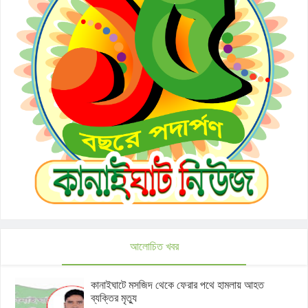
আলোচিত খবর
কানাইঘাটে মসজিদ থেকে ফেরার পথে হামলায় আহত
ব্যক্তির মৃত্যু