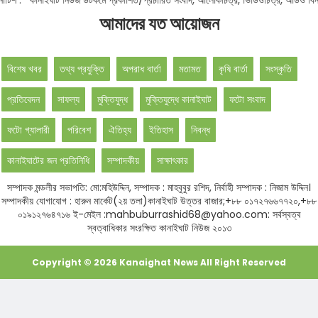
আমাদের যত আয়োজন
বিশেষ খবর
তথ্য প্রযুক্তি
অপরাধ বার্তা
মতামত
কৃষি বার্তা
সংস্কৃতি
প্রতিবেদন
সাফল্য
মুক্তিযুদ্ধ
মুক্তিযুদ্ধে কানাইঘাট
ফটো সংবাদ
ফটো গ্যালারী
পরিবেশ
ঐতিহ্য
ইতিহাস
নিবন্ধ
কানাইঘাটের জন প্রতিনিধি
সম্পাদকীয়
সাক্ষাৎকার
সম্পাদক মন্ডলীর সভাপতি: মো:মহিউদ্দিন, সম্পাদক : মাহবুবুর রশিদ, নির্বাহী সম্পাদক : নিজাম উদ্দিন।
সম্পাদকীয় যোগাযোগ : হারুন মার্কেট(২য় তলা)কানাইঘাট উত্তর বাজার;+৮৮ ০১৭২৭৬৬৭৭২০,+৮৮
০১৯১২৭৬৪৭১৬ ই-মেইল :mahbuburrashid68@yahoo.com: সর্বস্বত্ব
স্বত্বাধিকার সংরক্ষিত কানাইঘাট নিউজ ২০১৩
Copyright ©
2026
Kanaighat News
All Right Reserved