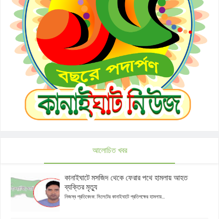
আলোচিত খবর
কানাইঘাটে মসজিদ থেকে ফেরার পথে হামলায় আহত
ব্যক্তির মৃত্যু
নিজস্ব প্রতিবেদক: সিলেটের কানাইঘাটে প্রতিপক্ষের হামলায়...