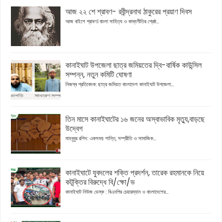
আজ ২২ শে শ্রাবণ- রবীন্দ্রনাথ ঠাকুরের প্রয়াণ দিবস
আজ বাইশে শ্রাবণ। বাংলা সাহিত্য ও কাব্যগীতির শ্রেষ্ঠ...
কানাইঘাট উপজেলা ছাত্র জমিয়তের দ্বি-বার্ষিক কাউন্সিল
সম্পন্ন, নতুন কমিটি ঘোষণা
নিজস্ব প্রতিবেদক: ছাত্র জমিয়ত বাংলাদেশ কানাইঘাট উপজেলা...
তিন মাসে কানাইঘাটের ১৬ জনের অস্বাভাবিক মৃত্যু,বাড়ছে
উদ্বেগ
মাহবুবুর রশিদ: একসময় শান্তি, সম্প্রীতি ও সামাজিক...
কানাইঘাটে যুবদলের শক্তি প্রদর্শন, তারেক রহমানকে নিয়ে
কটূক্তির বিরুদ্ধে বি/ক্ষো/ভ
কানাইঘাট নিউজ ডেস্ক : বিএনপির চেয়ারম্যান ও বাংলাদেশের...