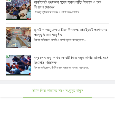
কানাইঘাটে পথসভার মধ্যে হারাল নাহিদ ইসলাম ও তার
পিএসের মোবাইল
নিজস্ব প্রতিবেদক: হবিগঞ্জ ও গোলাপগঞ্জে এনসিপির...
জুলাই গণঅভ্যুত্থান দিবস উপলক্ষে কানাইঘাটে প্রশাসনের
প্রস্তুতি সভা অনুষ্ঠিত
নিজস্ব প্রতিবেদক: আগামী ৫ আগস্ট জুলাই গণঅভ্যুত্থান...
বন্ধ লোভাছড়া পাথর কোয়ারী নিয়ে নতুন আশার আলো, মাঠে
ডিএমডি পরিচালক
নিজস্ব প্রতিবেদক : দীর্ঘদিন বন্ধ থাকার পর আবারও আলোচনার...
লাইক দিয়ে আমাদের সাথে সংযুক্ত থাকুন