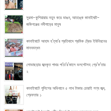
সুরমা-কুশিয়ারায় নতুন করে ভাঙন, আতঙ্কে কানাইঘাট-
জকিগঞ্জের নদীপাড়ের মানুষ
কানাইঘাটে আহাদ হ'ত্যা'র প্রতিবাদে শ্রমিক ট্রেড ইউনিয়নের
মানববন্ধন
লোভাছড়ার জব্দকৃত পাথর পা'চা'র'কালে ভলগেটসহ গ্রে'ফ'তার
২
কানাইঘাটে পুলিশের অভিযানে ৫ লাখ টাকার চোরাই পণ্য জব্দ,
গ্রেফতার ১