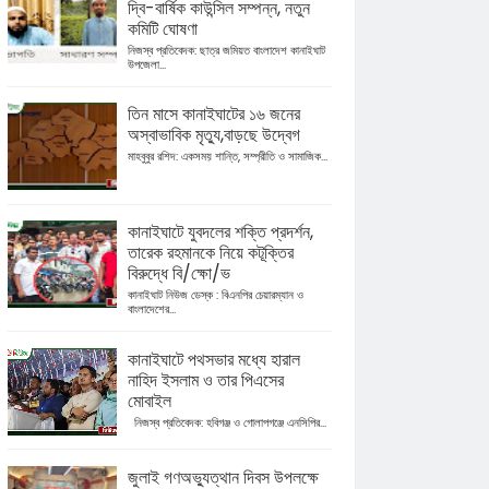
দ্বি-বার্ষিক কাউন্সিল সম্পন্ন, নতুন
কমিটি ঘোষণা
নিজস্ব প্রতিবেদক: ছাত্র জমিয়ত বাংলাদেশ কানাইঘাট
উপজেলা...
তিন মাসে কানাইঘাটের ১৬ জনের
অস্বাভাবিক মৃত্যু,বাড়ছে উদ্বেগ
মাহবুবুর রশিদ: একসময় শান্তি, সম্প্রীতি ও সামাজিক...
কানাইঘাটে যুবদলের শক্তি প্রদর্শন,
তারেক রহমানকে নিয়ে কটূক্তির
বিরুদ্ধে বি/ক্ষো/ভ
কানাইঘাট নিউজ ডেস্ক : বিএনপির চেয়ারম্যান ও
বাংলাদেশের...
কানাইঘাটে পথসভার মধ্যে হারাল
নাহিদ ইসলাম ও তার পিএসের
মোবাইল
নিজস্ব প্রতিবেদক: হবিগঞ্জ ও গোলাপগঞ্জে এনসিপির...
জুলাই গণঅভ্যুত্থান দিবস উপলক্ষে