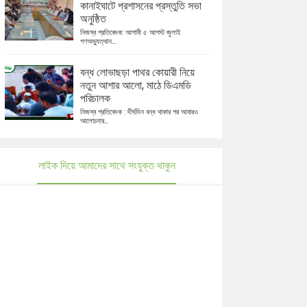
কানাইঘাটে প্রশাসনের প্রস্তুতি সভা
অনুষ্ঠিত
নিজস্ব প্রতিবেদক: আগামী ৫ আগস্ট জুলাই
গণঅভ্যুত্থান...
বন্ধ লোভাছড়া পাথর কোয়ারী নিয়ে
নতুন আশার আলো, মাঠে ডিএমডি
পরিচালক
নিজস্ব প্রতিবেদক : দীর্ঘদিন বন্ধ থাকার পর আবারও
আলোচনার...
লাইক দিয়ে আমাদের সাথে সংযুক্ত থাকুন