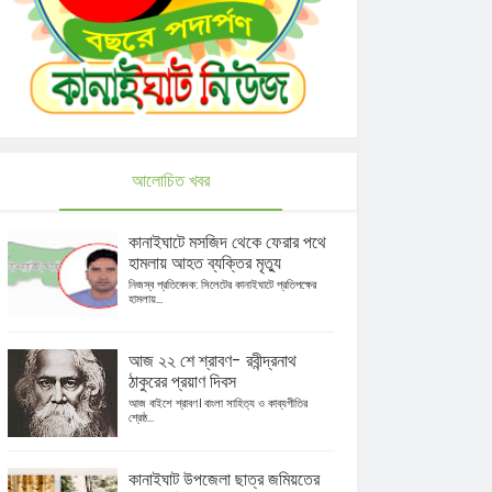
আলোচিত খবর
কানাইঘাটে মসজিদ থেকে ফেরার পথে
হামলায় আহত ব্যক্তির মৃত্যু
নিজস্ব প্রতিবেদক: সিলেটের কানাইঘাটে প্রতিপক্ষের
হামলায়...
আজ ২২ শে শ্রাবণ- রবীন্দ্রনাথ
ঠাকুরের প্রয়াণ দিবস
আজ বাইশে শ্রাবণ। বাংলা সাহিত্য ও কাব্যগীতির
শ্রেষ্ঠ...
কানাইঘাট উপজেলা ছাত্র জমিয়তের