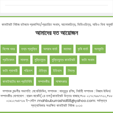
টিশ :
কানাইঘাট নিউজ ডটকমে প্রকাশিত/প্রচারিত সংবাদ, আলোকচিত্র, ভিডিওচিত্র, অডিও বিনা 
আমাদের যত আয়োজন
বিশেষ খবর
তথ্য প্রযুক্তি
অপরাধ বার্তা
মতামত
কৃষি বার্তা
সংস্কৃতি
প্রতিবেদন
সাফল্য
মুক্তিযুদ্ধ
মুক্তিযুদ্ধে কানাইঘাট
ফটো সংবাদ
ফটো গ্যালারী
পরিবেশ
ঐতিহ্য
ইতিহাস
নিবন্ধ
কানাইঘাটের জন প্রতিনিধি
সম্পাদকীয়
সাক্ষাৎকার
সম্পাদক মন্ডলীর সভাপতি: মো:মহিউদ্দিন, সম্পাদক : মাহবুবুর রশিদ, নির্বাহী সম্পাদক : নিজাম উদ্দিন।
সম্পাদকীয় যোগাযোগ : হারুন মার্কেট(২য় তলা)কানাইঘাট উত্তর বাজার;+৮৮ ০১৭২৭৬৬৭৭২০,+৮৮
০১৯১২৭৬৪৭১৬ ই-মেইল :mahbuburrashid68@yahoo.com: সর্বস্বত্ব
স্বত্বাধিকার সংরক্ষিত কানাইঘাট নিউজ ২০১৩