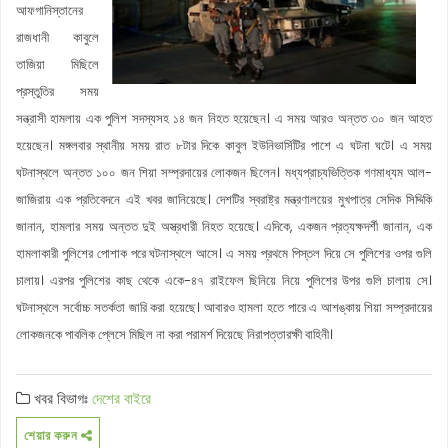
আফগানিস্তানের
রাজধানী কাবুলে
তাজিয়া মিছিলে
প্রস্তুতির সময়
সন্ত্রাসী হামলায় এক পুলিশ সদস্যসহ ১৪ জন নিহত হয়েছেন। এ সময় আরও অন্তত ৩০ জন আহত
হয়েছেন। মঙ্গলবার স্থানীয় সময় রাত ৮টার দিকে কাবুল ইউনিভার্সিটির পাশে এ ঘটনা ঘটে। এ সময়
ঘটনাস্থলে অন্তত ১০০ জন শিয়া সম্প্রদায়ের লোকজন ছিলেন। মধ্যপ্রাচ্যভিত্তিক গণমাধ্যম আল-
জাজিরায় এক প্রতিবেদনে এই খবর জানিয়েছে। দেশটির স্বরাষ্ট্র মন্ত্রণালয়ের মুখপাত্র সেদিক সিদ্দিকি
জানান, হামলার সময় অন্তত দুই অস্ত্রধারী নিহত হয়েছে। এদিকে, একজন প্রত্যক্ষদর্শী জানান, এক
হামলাকারী পুলিশের পোশাক পরে ঘটনাস্থলে আসে। এ সময় প্রথমে পিস্তল দিয়ে সে পুলিশের ওপর গুলি
চালায়। এরপর পুলিশের কাছ থেকে একে-৪৭ রাইফেল ছিনিয়ে নিয়ে পুলিশের উপর গুলি চালায় সে।
ঘটনাস্থলে সর্বোচ্চ সতর্কতা জারি করা হয়েছে। আবারও হামলা হতে পারে এ আশঙ্কায় শিয়া সম্প্রদায়ের
লোকজনকে পাবলিক প্লেসে মিছিল না করা পরামর্শ দিয়েছে নিরাপত্তারক্ষী বাহিনী।
খবর বিভাগঃ
দেশের বাইরে
শেয়ার করুন