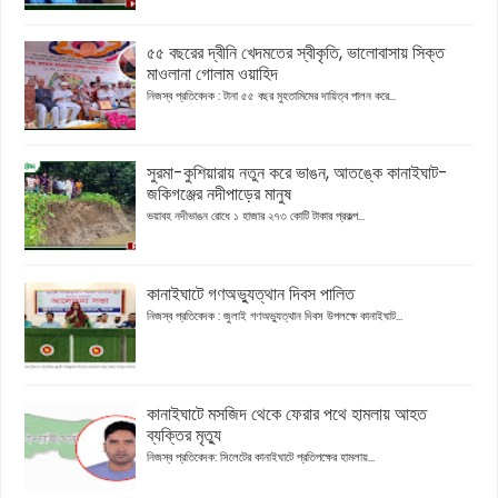
৫৫ বছরের দ্বীনি খেদমতের স্বীকৃতি, ভালোবাসায় সিক্ত
মাওলানা গোলাম ওয়াহিদ
নিজস্ব প্রতিবেদক : টানা ৫৫ বছর মুহতামিমের দায়িত্ব পালন করে...
সুরমা-কুশিয়ারায় নতুন করে ভাঙন, আতঙ্কে কানাইঘাট-
জকিগঞ্জের নদীপাড়ের মানুষ
ভয়াবহ নদীভাঙন রোধে ১ হাজার ২৭৩ কোটি টাকার প্রকল্প...
কানাইঘাটে গণঅভ্যুত্থান দিবস পালিত
নিজস্ব প্রতিবেদক : জুলাই গণঅভ্যুত্থান দিবস উপলক্ষে কানাইঘাট...
কানাইঘাটে মসজিদ থেকে ফেরার পথে হামলায় আহত
ব্যক্তির মৃত্যু
নিজস্ব প্রতিবেদক: সিলেটের কানাইঘাটে প্রতিপক্ষের হামলায়...