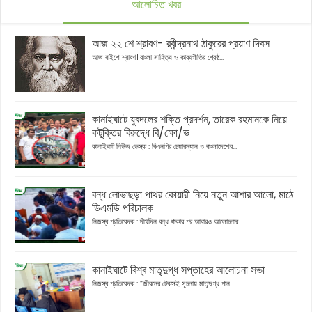
আলোচিত খবর
আজ ২২ শে শ্রাবণ- রবীন্দ্রনাথ ঠাকুরের প্রয়াণ দিবস
আজ বাইশে শ্রাবণ। বাংলা সাহিত্য ও কাব্যগীতির শ্রেষ্ঠ...
কানাইঘাটে যুবদলের শক্তি প্রদর্শন, তারেক রহমানকে নিয়ে
কটূক্তির বিরুদ্ধে বি/ক্ষো/ভ
কানাইঘাট নিউজ ডেস্ক : বিএনপির চেয়ারম্যান ও বাংলাদেশের...
বন্ধ লোভাছড়া পাথর কোয়ারী নিয়ে নতুন আশার আলো, মাঠে
ডিএমডি পরিচালক
নিজস্ব প্রতিবেদক : দীর্ঘদিন বন্ধ থাকার পর আবারও আলোচনার...
কানাইঘাটে বিশ্ব মাতৃদুগ্ধ সপ্তাহের আলোচনা সভা
নিজস্ব প্রতিবেদক : “জীবনের টেকসই সূচনায় মাতৃদুগ্ধ পান...